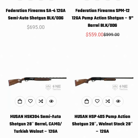
NO, I'M NOT
YES, I AM
Federation Firearms SA-4 12GA
Federation Firearms SPM-12
Semi-Auto Shotgun BLK/ODG
12GA Pump Action Shotgun – 9"
Barrel BLK/ODG
常
$695.00
规
$559.00
$599.00
销
常
价
售
规
格
价
价
格
格
HUSAN HSK304 Semi-Auto
HUSAN HSP 405 Pump Action
Shotgun 28″ Barrel, CAMO/
Shotgun 28″, Walnut Stock 28″
Turkish Walnut – 12GA
– 12GA