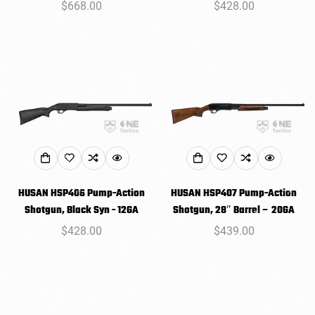
常
$668.00
常
$428.00
规
规
价
价
格
格
HUSAN HSP406 Pump-Action
HUSAN HSP407 Pump-Action
Shotgun, Black Syn - 12GA
Shotgun, 28″ Barrel – 20GA
常
$428.00
常
$439.00
规
规
价
价
格
格