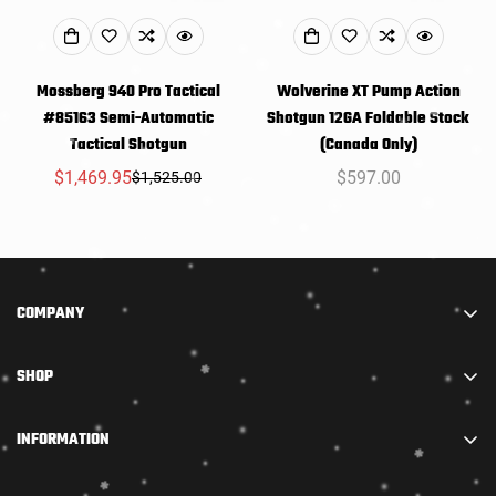
Mossberg 940 Pro Tactical
Wolverine XT Pump Action
#85163 Semi-Automatic
Shotgun 12GA Foldable Stock
Tactical Shotgun
(Canada Only)
$1,469.95
常
$597.00
$1,525.00
销
常
规
售
规
价
价
价
格
格
格
COMPANY
We are part of STARADIANCE DISTRIBUTION LIMITED.
SHOP
We combine truly high-quality accessories with
outstanding firearms and offer them at the most
步枪
INFORMATION
competitive prices.
霰弹枪
Policy
Join our raffle now! New customers placing both a PAL
范围