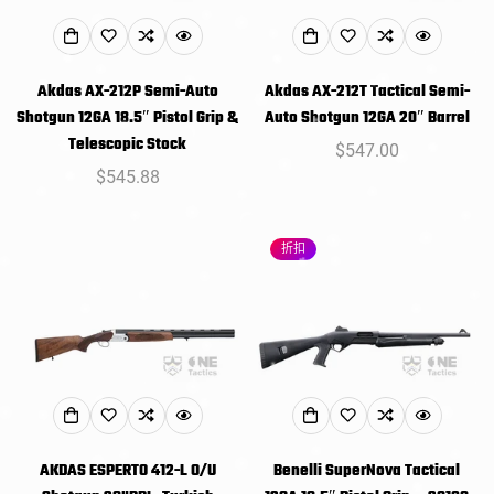
Akdas AX-212P Semi-Auto
Akdas AX-212T Tactical Semi-
Shotgun 12GA 18.5″ Pistol Grip &
Auto Shotgun 12GA 20″ Barrel
Telescopic Stock
常
$547.00
常
$545.88
规
规
价
价
格
折扣
格
AKDAS ESPERTO 412-L O/U
Benelli SuperNova Tactical