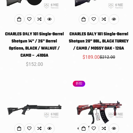
CHARLES DALY 101 Single-Barrel
CHARLES DALY 101 Single-Barrel
Shotgun 14" / 26" Barrel
Shotgun 20" BBL, BLACK TURKEY
Options, BLACK / WALNUT /
/ CAMO / MOSSY OAK - 12GA
CAMO – .410GA
$189.00
$212.00
销
常
常
$152.00
售
规
规
价
价
价
格
格
折扣
格
Confirm your age
Are you 18 years old or older?