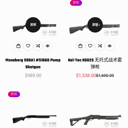
折扣
格
格
格
格
脱销
脱销
Mossberg 590A1 #51660 Pump
Kel-Tec KSG25 无托式战术霰
Shotgun
弹枪
常
$989.00
$1,538.00
$1,600.00
销
常
规
售
规
价
价
价
折扣
格
格
格