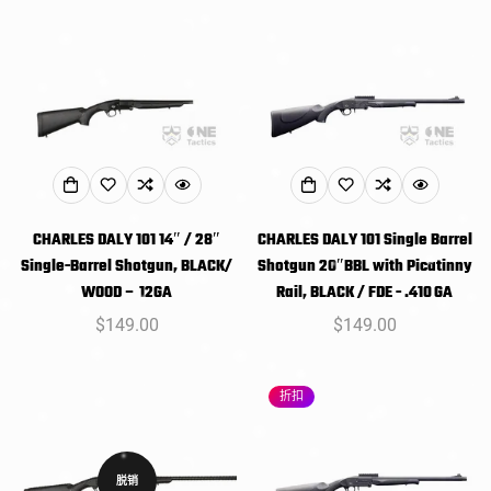
价
价
格
格
CHARLES DALY 101 14″ / 28″
CHARLES DALY 101 Single Barrel
Single-Barrel Shotgun, BLACK/
Shotgun 20″BBL with Picatinny
WOOD – 12GA
Rail, BLACK / FDE - .410 GA
常
$149.00
常
$149.00
规
规
价
价
折扣
格
格
脱销