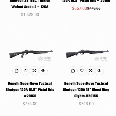
Shotgun 28"BBL, Turkish
12GA 18.5″ Pistol Grip – 20160
Walnut Grade 2 – 12GA
$667.00
$775.00
销
常
常
$1,528.00
售
规
规
价
价
价
格
格
格
Benelli SuperNova Tactical
Benelli SuperNova Tactical
Shotgun 12GA 18.5″ Pistol Grip
Shotgun 12GA 18″ Ghost Ring
#20160
Sights #20155
常
$774.00
常
$743.00
规
规