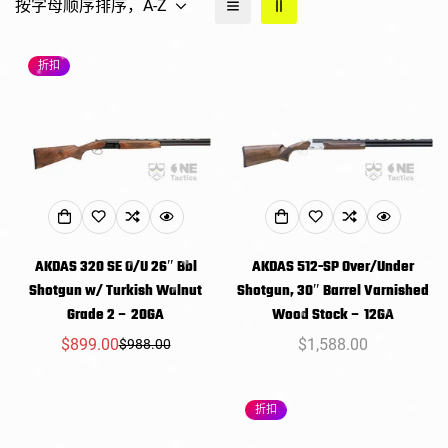
按字母顺序排序，A-Z
折扣
AKDAS 320 SE O/U 26″ Bbl
AKDAS 512-SP Over/Under
Shotgun w/ Turkish Walnut
Shotgun, 30″ Barrel Varnished
Grade 2 – 20GA
Wood Stock – 12GA
$899.00
常
$1,588.00
$988.00
销
常
规
售
规
价
价
价
折扣
格
格
格