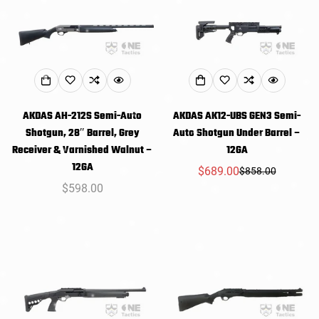
AKDAS AH-212S Semi-Auto
AKDAS AK12-UBS GEN3 Semi-
Shotgun, 28″ Barrel, Grey
Auto Shotgun Under Barrel –
Receiver & Varnished Walnut –
12GA
12GA
$689.00
$858.00
销
常
常
$598.00
售
规
规
价
价
价
格
格
格