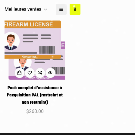
Meilleures ventes
Pack complet d'assistance à
l'acquisition PAL (restreint et
non restreint)
Prix
$260.00
habituel