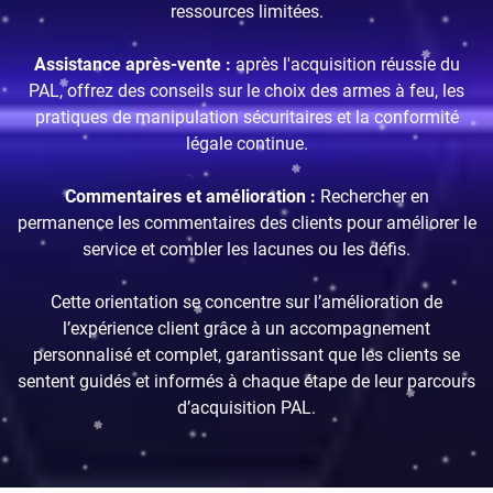
ressources limitées.
Assistance après-vente :
après l'acquisition réussie du
PAL, offrez des conseils sur le choix des armes à feu, les
pratiques de manipulation sécuritaires et la conformité
légale continue.
Commentaires et amélioration :
Rechercher en
Confirm your age
permanence les commentaires des clients pour améliorer le
service et combler les lacunes ou les défis.
Are you 18 years old or older?
Cette orientation se concentre sur l’amélioration de
l’expérience client grâce à un accompagnement
NO, I'M NOT
YES, I AM
personnalisé et complet, garantissant que les clients se
sentent guidés et informés à chaque étape de leur parcours
d’acquisition PAL.