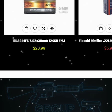
RUAG MFS 7.62x39mm 124GR FMJ
Fiocchi Rimfire .22
Prix
$20.99
$5.
habituel