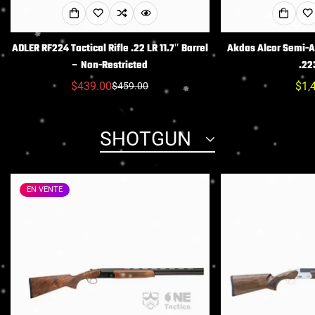
ADLER RF224 Tactical Rifle .22 LR 11.7″ Barrel
Akdas Alcor Semi-Au
– Non-Restricted
.22
$439.00
Prix
$1,
$459.00
Prix
Prix
hab
réduit
habituel
SHOTGUN
EN VENTE