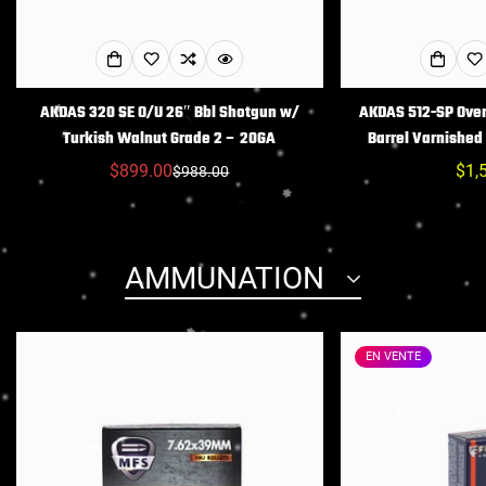
AKDAS 320 SE O/U 26″ Bbl Shotgun w/
AKDAS 512-SP Ove
Turkish Walnut Grade 2 – 20GA
Barrel Varnishe
$899.00
Prix
$1,
$988.00
Prix
Prix
hab
réduit
habituel
Confirm your age
AMMUNATION
Are you 18 years old or older?
EN VENTE
NO, I'M NOT
YES, I AM