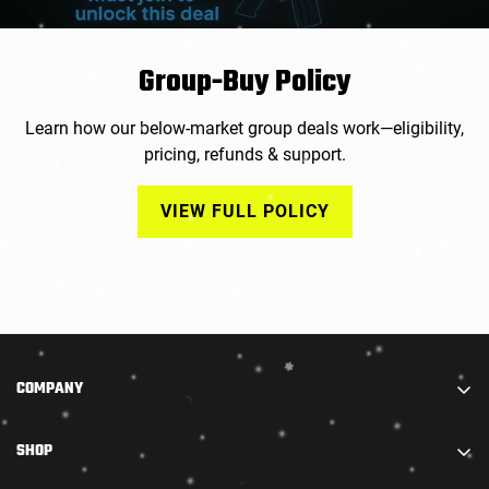
Group-Buy Policy
Learn how our below-market group deals work—eligibility,
pricing, refunds & support.
VIEW FULL POLICY
COMPANY
We are part of STARADIANCE DISTRIBUTION LIMITED.
SHOP
We combine truly high-quality accessories with