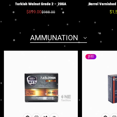
Turkish Walnut Grade 2 – 20GA
Barrel Varnishe
$899.00
常
$1,
NO, I'M NOT
YES, I AM
$988.00
销
常
规
售
规
价
价
价
格
格
格
AMMUNATION
折扣