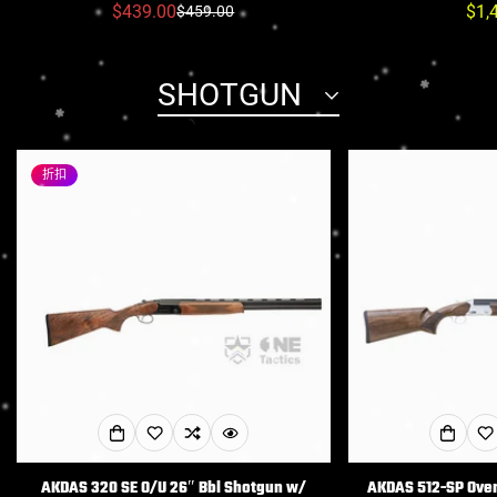
$439.00
常
$1,
$459.00
销
常
规
售
规
价
价
价
SHOTGUN
格
格
格
折扣
Confirm your age
Are you 18 years old or older?
AKDAS 320 SE O/U 26″ Bbl Shotgun w/
AKDAS 512-SP Ove