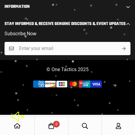
outstanding firearms and offer them at the most
步枪
INFORMATION
competitive prices.
霰弹枪
Policy
Join our raffle now! New customers placing both a PAL
范围
STAY INFORMED & RECEIVE GENUINE DISCOUNTS & EVENT UPDATES
application and a firearm order at the same time will
退货和换货政策
弹药
receive an exclusive welcome kit.
Subscribe Now
Contact Us
特价商品
16 Regan Rd Unit 46
常问问题
Brampton, ON L7A 1C2
Complete PAL Acquisition Assistance Package
contact@staradiance.ca
Custom Care
New Marksman Bundle
© One Tactics 2025
Body Armor & Helmets
0