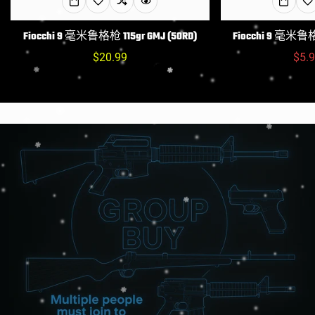
Fiocchi 9 毫米鲁格枪 115gr GMJ (50RD)
Fiocchi 9 毫米鲁格枪
常
$20.99
$5.
规
价
格