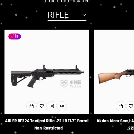
a full refund—risk-free!
RIFLE
折扣
ADLER RF224 Tactical Rifle .22 LR 11.7″ Barrel
Akdas Alcor Semi-Au
– Non-Restricted
.22